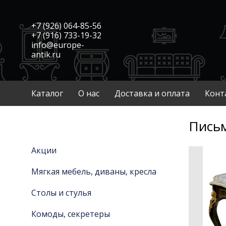
+7 (926) 064-85-56
+7 (916) 733-19-32
info@europe-
antik.ru
Каталог
О нас
Доставка и оплата
Конт
Пись
Акции
Мягкая мебель, диваны, кресла
Столы и стулья
Комоды, секретеры