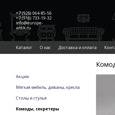
+7 (926) 064-85-56
+7 (916) 733-19-32
info@europe-
antik.ru
Каталог
О нас
Доставка и оплата
Конт
Комод
Акции
Мягкая мебель, диваны, кресла
Столы и стулья
Комоды, секретеры