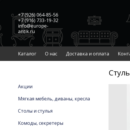
+7 (926) 064-85-56
+7 (916) 733-19-32
info@europe-
antik.ru
Каталог
О нас
Доставка и оплата
Конт
Стуль
Акции
Мягкая мебель, диваны, кресла
Столы и стулья
Комоды, секретеры