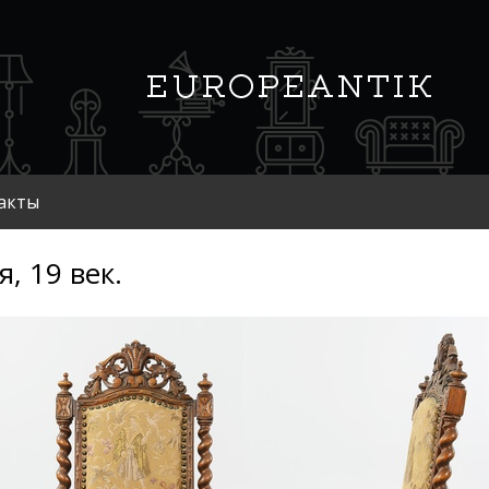
акты
я, 19 век.