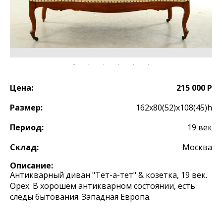
Цена:
215 000 Р
Размер:
162х80(52)х108(45)h
Период:
19 век
Склад:
Москва
Описание:
Антикварный диван "Тет-а-тет" & козетка, 19 век.
Орех. В хорошем антикварном состоянии, есть
следы бытования. Западная Европа.