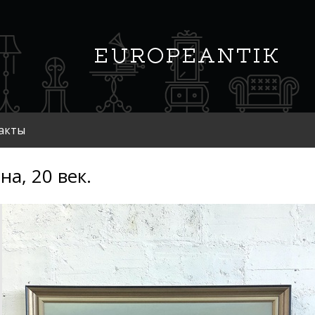
акты
на, 20 век.