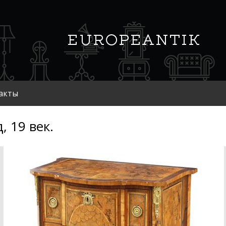
акты
, 19 век.