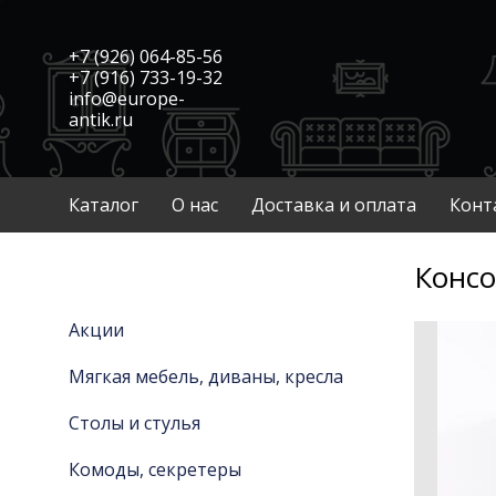
+7 (926) 064-85-56
+7 (916) 733-19-32
info@europe-
antik.ru
Каталог
О нас
Доставка и оплата
Конт
Консо
Акции
Мягкая мебель, диваны, кресла
Столы и стулья
Комоды, секретеры