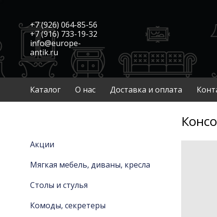
+7 (926) 064-85-56
+7 (916) 733-19-32
info@europe-
antik.ru
Каталог
О нас
Доставка и оплата
Конт
Консо
Акции
Мягкая мебель, диваны, кресла
Столы и стулья
Комоды, секретеры