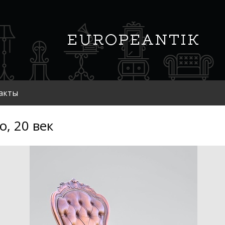
акты
о, 20 век