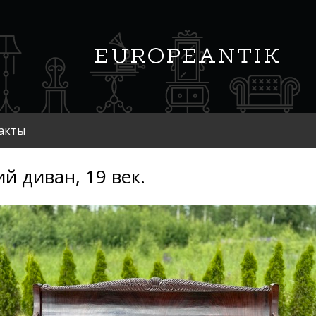
акты
ий диван, 19 век.