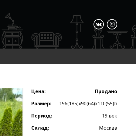
Цена:
Продано
Размер:
196(185)х90(64)х110(55)h
Период:
19 век
Склад:
Москва