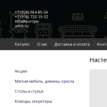
+7 (926) 064-85-56
+7 (916) 733-19-32
info@europe-
antik.ru
Каталог
О нас
Доставка и оплата
Конт
Насте
Акции
Мягкая мебель, диваны, кресла
Столы и стулья
Комоды, секретеры