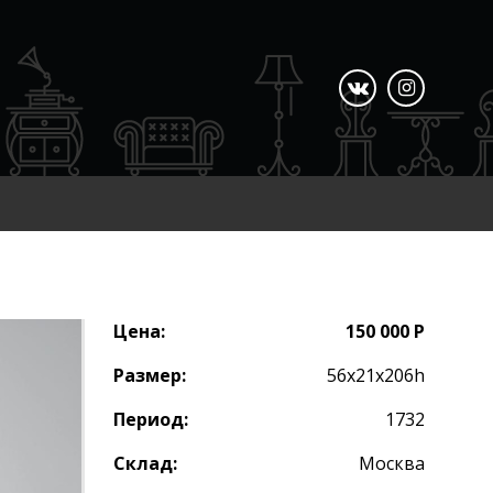
Цена:
150 000 Р
Размер:
56х21х206h
Период:
1732
Склад:
Москва