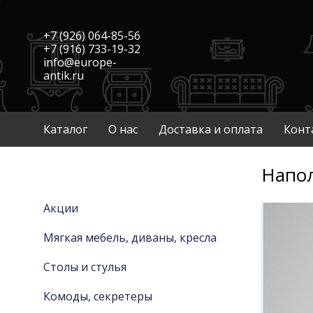
+7 (926) 064-85-56
+7 (916) 733-19-32
info@europe-
antik.ru
Каталог
О нас
Доставка и оплата
Конт
Напол
Акции
Мягкая мебель, диваны, кресла
Столы и стулья
Комоды, секретеры