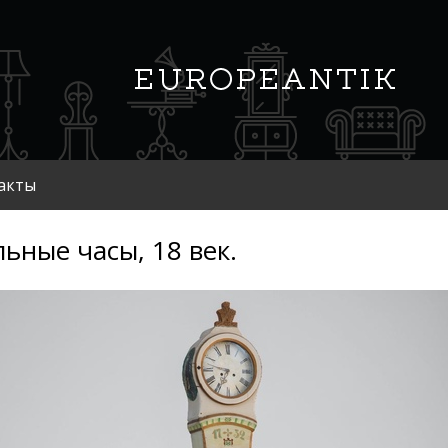
акты
ьные часы, 18 век.