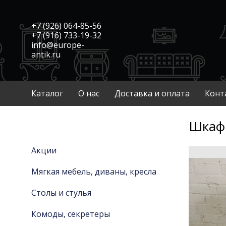
+7 (926) 064-85-56
+7 (916) 733-19-32
info@europe-
antik.ru
Каталог
О нас
Доставка и оплата
Конт
Шкаф 
Акции
Мягкая мебель, диваны, кресла
Столы и стулья
Комоды, секретеры