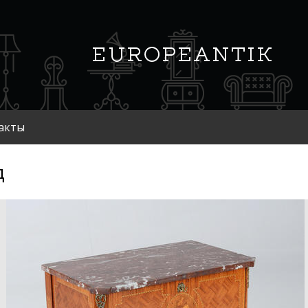
акты
д