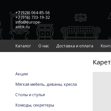
+7 (926) 064-85-56
+7 (916) 733-19-32
info@europe-
antik.ru
Каталог
О нас
Доставка и оплата
Конт
Карет
Акции
Мягкая мебель, диваны, кресла
Столы и стулья
Комоды, секретеры