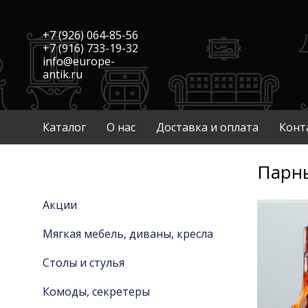
+7 (926) 064-85-56
+7 (916) 733-19-32
info@europe-
antik.ru
Каталог
О нас
Доставка и оплата
Конт
Парны
Акции
Мягкая мебель, диваны, кресла
Столы и стулья
Комоды, секретеры