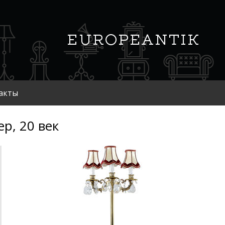
акты
р, 20 век