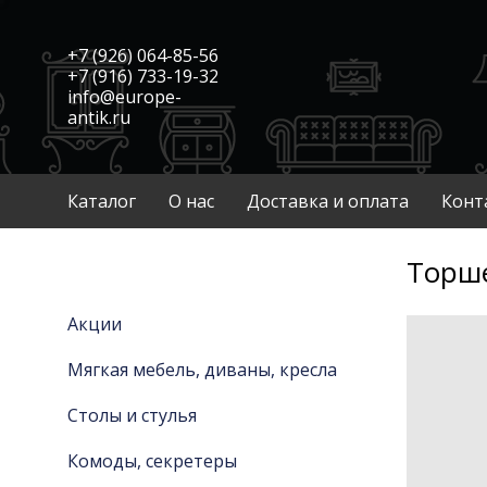
+7 (926) 064-85-56
+7 (916) 733-19-32
info@europe-
antik.ru
Каталог
О нас
Доставка и оплата
Конт
Торше
Акции
Мягкая мебель, диваны, кресла
Столы и стулья
Комоды, секретеры