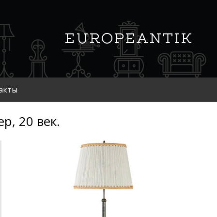
акты
р, 20 век.