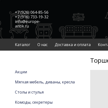
+7 (926) 064-85-56
+7 (916) 733-19-32
info@europe-
antik.ru
Каталог
О нас
Доставка и оплата
Конт
Торше
Акции
Мягкая мебель, диваны, кресла
Столы и стулья
Комоды, секретеры