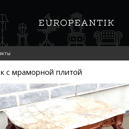
акты
к с мраморной плитой