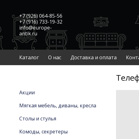
+7 (926) 064-85-56
+7 (916) 733-19-32
info@europe-
antik.ru
Каталог
О нас
Доставка и оплата
Конт
Телеф
Акции
Мягкая мебель, диваны, кресла
Столы и стулья
Комоды, секретеры