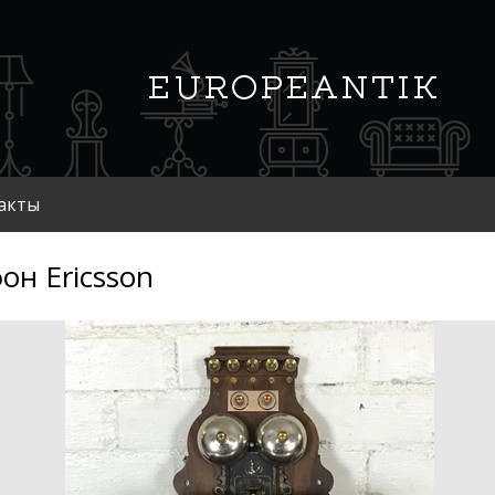
акты
он Ericsson