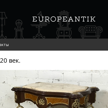
акты
20 век.