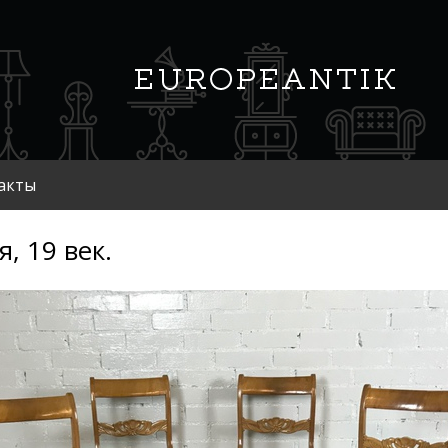
акты
я, 19 век.