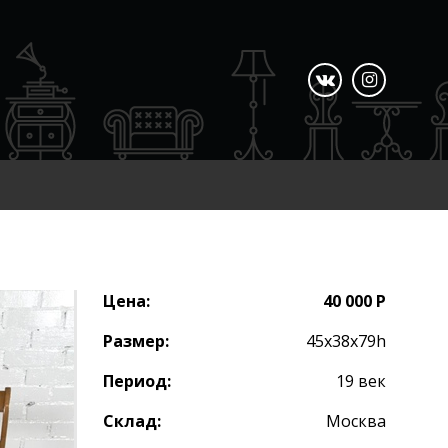
Цена:
40 000 Р
Размер:
45х38х79h
Период:
19 век
Склад:
Москва