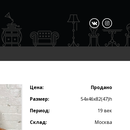
Цена:
Продано
Размер:
54х46х82(47)h
Период:
19 век
Склад:
Москва