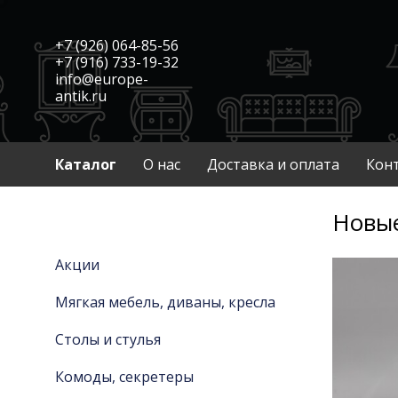
+7 (926) 064-85-56
+7 (916) 733-19-32
info@europe-
antik.ru
Каталог
О нас
Доставка и оплата
Кон
Новые
Акции
Мягкая мебель, диваны, кресла
Столы и стулья
Комоды, секретеры