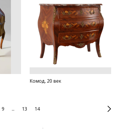
Комод, 20 век
9
...
13
14