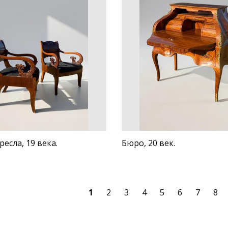
ресла, 19 века.
Бюро, 20 век.
1
2
3
4
5
6
7
8